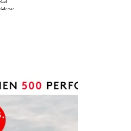
ival-
ielorten