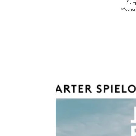
Symp
Wochene