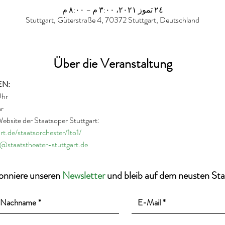
٢٤ تموز ٢٠٢١، ٣:٠٠ م – ٨:٠٠ م
Stuttgart, Güterstraße 4, 70372 Stuttgart, Deutschland
Über die Veranstaltung
hr

hr
ebsite der Staatsoper Stuttgart:

t.de/staatsorchester/1to1/
s@staatstheater-stuttgart.de
onniere unseren
Newsletter
und bleib auf dem neusten St