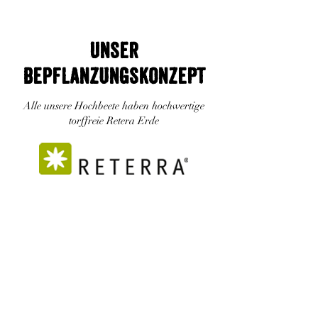
Unser
BepflanzungskonzePT
Alle unsere Hochbeete haben hochwertige
torffreie Retera Erde
Zurück zur
Projektübersicht
Zurück zur Übersicht
Abonniere unseren
Newsletter
und bleib auf