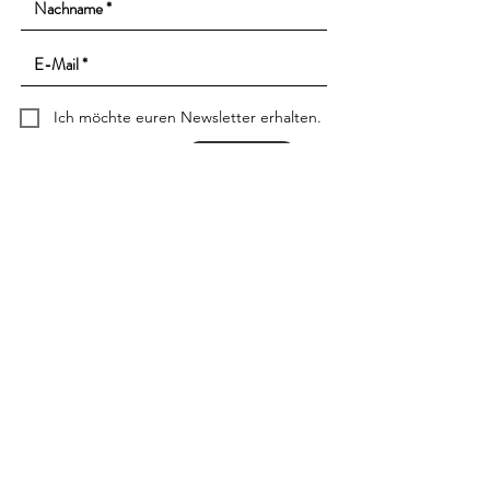
Ich möchte euren Newsletter erhalten.
Abonnieren
Kontakt
Impressum
Datenschutz
Barrierefreiheit
Kulturinsel Stuttgart gemeinnützige GmbH