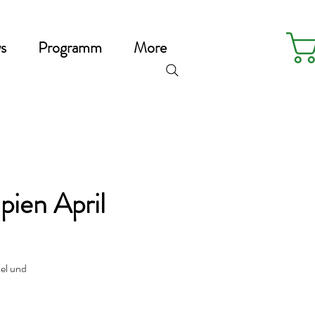
s
Programm
More
pien April
sel und