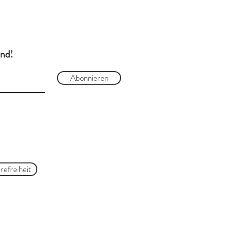
and!
Abonnieren
refreiheit