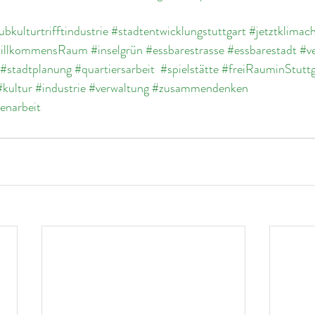
ubkulturtrifftindustrie
#stadtentwicklungstuttgart
#jetztklimac
illkommensRaum
#inselgrün
#essbarestrasse
#essbarestadt
#ve
#stadtplanung
#quartiersarbeit
#spielstätte
#freiRauminStuttg
#kultur
#industrie
#verwaltung
#zusammendenken
enarbeit