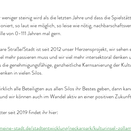
 weniger steinig wird als die letzten Jahre und dass die Spielstät
ioniert, so laut wie möglich, so leise wie nötig, nachbarschaftsver
lle von 0-111 Jahren mal gern.
bare Straße/Stadt ist seit 2012 unser Herzensprojekt, wir sehen 
iel mehr passieren muss und wir viel mehr intersektoral denken 
es die genehmigungsfähige, ganzheitliche Kernsanierung der Kultu
nken in vielen Silos.
irklich alle Beteiligten aus allen Silos ihr Bestes geben, dann k
n und wir können auch im Wandel aktiv an einer positiven Zukunft
er seit 2019 findet ihr hier:
meine-stadt.de/stadtentwicklung/neckarpark/kulturinsel-zolla