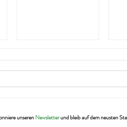
Der grüne Schlüssel wird nie
Kultu
übergeben!
Güter
onniere unseren
Newsletter
und bleib auf dem neusten St