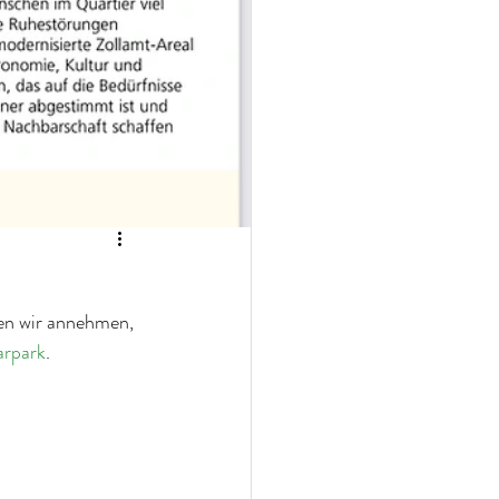
len wir annehmen, 
rpark
.