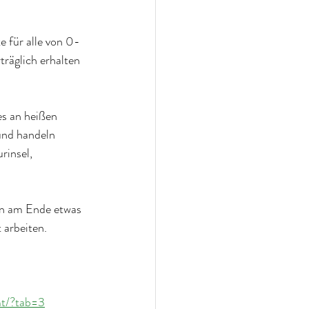
te für alle von 0-
träglich erhalten 
es an heißen 
und handeln 
rinsel, 
ann am Ende etwas 
 arbeiten.
mt/?tab=3