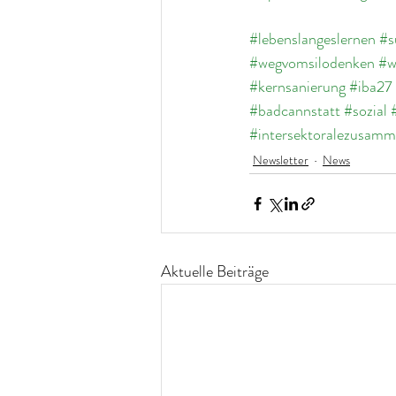
#lebenslangeslernen
#s
#wegvomsilodenken
#w
#kernsanierung
#iba27
#badcannstatt
#sozial
#intersektoralezusamm
Newsletter
News
Aktuelle Beiträge