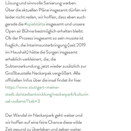
Lösung und sinnvolle Sanierung werben.
Über die aktuellen Pläne insgesamt dürfen wir 
leider nicht reden, wir hoffen, dass eben auch 
gerade die 
#spielstätte
 insgesamt und unsere 
Open air Bühne bestmöglich erhalten bleibt. 
Ob der Prozess insgesamt so sein musste ist 
fraglich, die Interimsunterbringung (seit 2019 
im Haushalt) hätte die Sorgen insgesamt 
erheblich verkleinert, die, die 
Subtanzerkundung, jetzt wieder zusätzlich zur 
Großbaustelle Neckarpak vergrößert. Alle 
offiziellen Infos über die insel findet ihr hier. 
https://www.stuttgart-meine-
stadt.de/stadtentwicklung/neckarpark/kulturin
sel-zollamt/?tab=3
Der Wandel im Neckarpark geht weiter und 
wir hoffen auf eine faire Chance diese wilde 
Zeit gesund zu überleben und geben weiter 