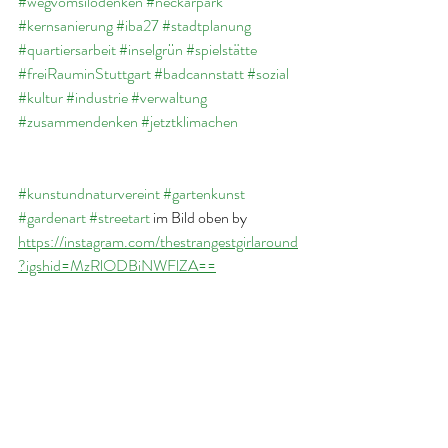
#wegvomsilodenken
#neckarpark
#kernsanierung
#iba27
#stadtplanung
#quartiersarbeit
#inselgrün
#spielstätte
#freiRauminStuttgart
#badcannstatt
#sozial
#kultur
#industrie
#verwaltung
#zusammendenken
#jetztklimachen
#kunstundnaturvereint
#gartenkunst
#gardenart
#streetart
 im Bild oben by 
https://instagram.com/thestrangestgirlaround
?igshid=MzRlODBiNWFlZA==