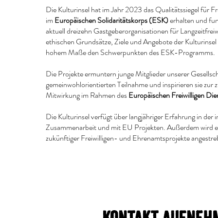
Die Kulturinsel hat im Jahr 2023 das Qualitätssiegel für Fre
im
Europäischen Solidaritätskorps (ESK)
erhalten und fung
aktuell dreizehn Gastgeberorganisationen für Langzeitfreiwi
ethischen Grundsätze, Ziele und Angebote der Kulturinsel
hohem Maße den Schwerpunkten des ESK-Programms.
Die Projekte ermuntern junge Mitglieder unserer Gesellsch
gemeinwohlorientierten Teilnahme und inspirieren sie zur zi
Mitwirkung im Rahmen des
Europäischen Freiwilligen Die
Die Kulturinsel verfügt über langjähriger Erfahrung in der 
Zusammenarbeit und mit EU Projekten. Außerdem wird ei
zukünftiger Freiwilligen- und Ehrenamtsprojekte angestre