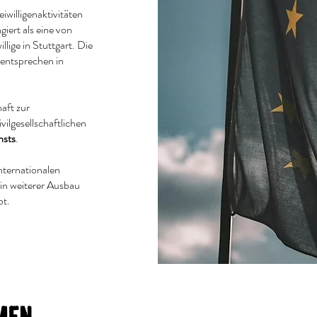
iwilligenaktivitäten
iert als eine von
llige in Stuttgart. Die
 entsprechen in
aft zur
vilgesellschaftlichen
nsts
.
internationalen
n weiterer Ausbau
bt.