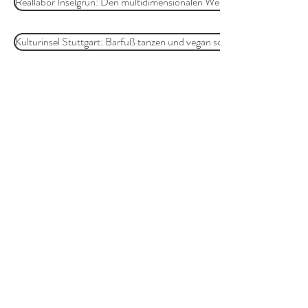
Reallabor Inselgrün: Den multidimensionalen Wert urbanen Grüns erf
Kulturinsel Stuttgart: Barfuß tanzen und vegan schlemmen