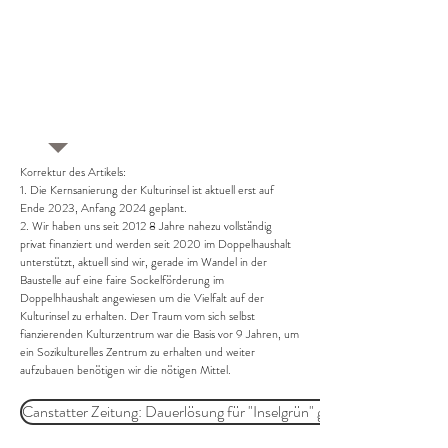
Korrektur des Artikels:
1. Die Kernsanierung der Kulturinsel ist aktuell erst auf
Ende 2023, Anfang 2024 geplant.
2. Wir haben uns seit 2012 8 Jahre nahezu vollständig
privat finanziert und werden seit 2020 im Doppelhaushalt
unterstützt, aktuell sind wir, gerade im Wandel in der
Baustelle auf eine faire Sockelförderung im
Doppelhhaushalt angewiesen um die Vielfalt auf der
Kulturinsel zu erhalten. Der Traum vom sich selbst
fianzierenden Kulturzentrum war die Basis vor 9 Jahren, um
ein Sozikulturelles Zentrum zu erhalten und weiter
aufzubauen benötigen wir die nötigen Mittel.
Canstatter Zeitung: Dauerlösung für "Inselgrün" gefordert