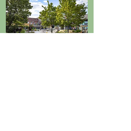
Stuttgart.de - 28.07.2025
Neckarpark: Neuer Platz für
Wohnen und Gewerbe
Die Umnutzung des ehemaligen
Güterbahnhofsareals in Bad Cannstatt
gehört zu den bedeutendsten
Entwicklungsprojekten in Stuttgart. Dort
entsteht ein neues Stadtquartier mit
Wohnungen, Gewerbe, Bildungszentrum,
Sportbad und Freiflächen.
Bild: Thomas Wagner/Stadt Stuttgart