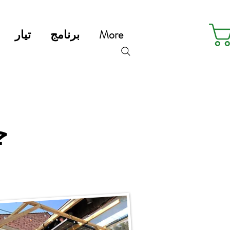
More
برنامج
تيار
ج