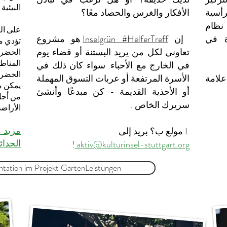
البيئية 
أسية
الأفكار والغرس والحصاد معًا؟
نظام
على ال
ة في
إن
Inselgrün #HelferTreff
هو مشروع
تؤدي م
تعاوني لكل من
يريد البستنة
أو قضاء يوم
الحضري ،
في الخارج مع الأحباء. سواء كان ذلك في
الحضرية
امة
الأسرة المرتفعة أو عربات التسوق المهملة
يمكن م
أو الأحذية القديمة - كن مبدعًا وأنشئ
من أجل
سريرك الخاص .
الأراض
مزيد 
L مولع ب؟ بريد إلى
الحدائ
!
aktiv@kulturinsel-stuttgart.org
ation im Projekt GartenLeistungen