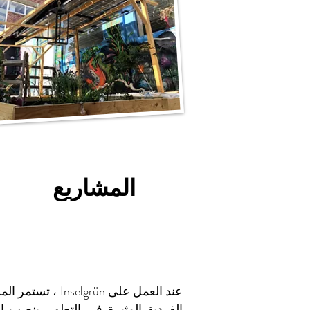
المشاريع
عند العمل على Inselgrün ، ت
الفردية المثيرة في التطور. ينصب ال