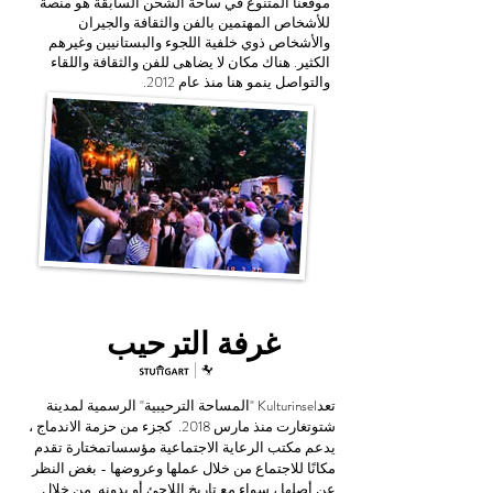
موقعنا المتنوع في ساحة الشحن السابقة هو منصة
للأشخاص المهتمين بالفن والثقافة والجيران
والأشخاص ذوي خلفية اللجوء والبستانيين وغيرهم
الكثير. هناك مكان لا يضاهى للفن والثقافة واللقاء
والتواصل ينمو هنا منذ عام 2012.
غرفة الترحيب
تعدKulturinsel "المساحة الترحيبية" الرسمية لمدينة
شتوتغارت منذ مارس 2018. كجزء من حزمة الاندماج ،
يدعم مكتب الرعاية الاجتماعية مؤسساتمختارة تقدم
مكانًا للاجتماع من خلال عملها وعروضها - بغض النظر
عن أصلها ، سواء مع تاريخ اللاجئ أو بدونه. من خلال