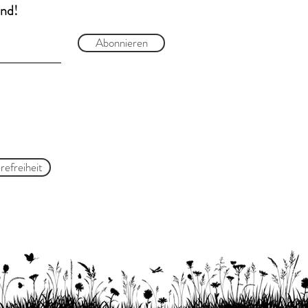
and!
Abonnieren
refreiheit