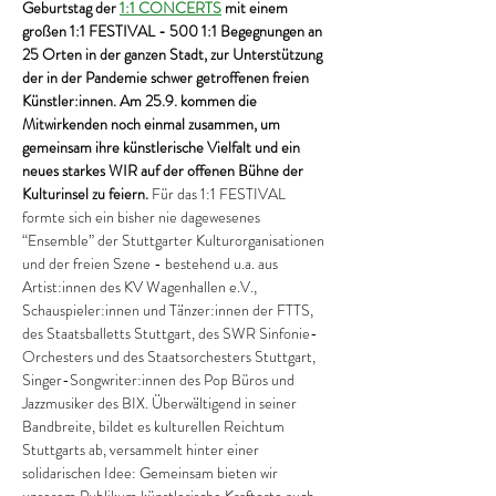
Geburtstag der 
1:1 CONCERTS
 mit einem 
großen 1:1 FESTIVAL - 500 1:1 Begegnungen an 
25 Orten in der ganzen Stadt, zur Unterstützung 
der in der Pandemie schwer getroffenen freien 
Künstler:innen. Am 25.9. kommen die 
Mitwirkenden noch einmal zusammen, um 
gemeinsam ihre künstlerische Vielfalt und ein 
neues starkes WIR auf der offenen Bühne der 
Kulturinsel zu feiern.
 Für das 1:1 FESTIVAL 
formte sich ein bisher nie dagewesenes 
“Ensemble” der Stuttgarter Kulturorganisationen 
und der freien Szene - bestehend u.a. aus 
Artist:innen des KV Wagenhallen e.V., 
Schauspieler:innen und Tänzer:innen der FTTS, 
des Staatsballetts Stuttgart, des SWR Sinfonie-
Orchesters und des Staatsorchesters Stuttgart, 
Singer-Songwriter:innen des Pop Büros und 
Jazzmusiker des BIX. Überwältigend in seiner 
Bandbreite, bildet es kulturellen Reichtum 
Stuttgarts ab, versammelt hinter einer 
solidarischen Idee: Gemeinsam bieten wir 
unserem Publikum künstlerische Kraftorte auch 