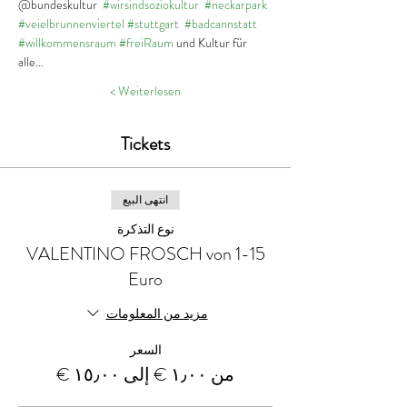
@bundeskultur  
#wirsindsoziokultur
#neckarpark
#veielbrunnenviertel
#stuttgart
#badcannstatt
#willkommensraum
#freiRaum
 und Kultur für 
alle…
Weiterlesen >
Tickets
انتهى البيع
نوع التذكرة
VALENTINO FROSCH von 1-15
Euro
مزيد من المعلومات
السعر
من ‏١٫٠٠ € إلى ‏١٥٫٠٠ €