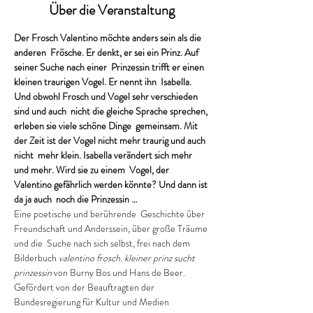
Über die Veranstaltung
Der Frosch Valentino möchte anders sein als die 
anderen  Frösche. Er denkt, er sei ein Prinz. Auf 
seiner Suche nach einer  Prinzessin trifft er einen 
kleinen traurigen Vogel. Er nennt ihn  Isabella. 
Und obwohl Frosch und Vogel sehr verschieden 
sind und auch  nicht die gleiche Sprache sprechen, 
erleben sie viele schöne Dinge  gemeinsam. Mit 
der Zeit ist der Vogel nicht mehr traurig und auch 
nicht  mehr klein. Isabella verändert sich mehr 
und mehr. Wird sie zu einem  Vogel, der 
Valentino gefährlich werden könnte? Und dann ist 
da ja auch  noch die Prinzessin …
Eine poetische und berührende  Geschichte über 
Freundschaft und Anderssein, über große Träume 
und die  Suche nach sich selbst, frei nach dem 
Bilderbuch 
valentino frosch. kleiner prinz sucht 
prinzessin
 von Burny Bos und Hans de Beer.
Gefördert von der Beauftragten der 
Bundesregierung für Kultur und Medien 
