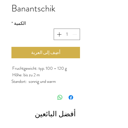
Banantschik
الكمية
*
أضِف إلى العربة
Fruchtgewicht: typ. 100 – 120 g
Höhe: bis zu 2 m
Standort: sonnig und warm
Vorkultur: Ende Februar bis Mitte März
Aussaat im Freien: ab Mitte Mai
Geschmack: süß-fruchtig
أفضل البائعين