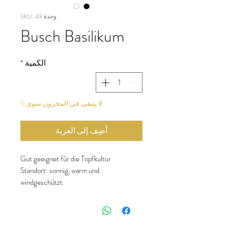
وحدة SKU: 43
Busch Basilikum
الكمية
*
لا يتبقى في المخزون سوى 5
أضِف إلى العربة
Gut geeignet für die Topfkultur
Standort
:
sonnig, warm und
windgeschützt
Saattiefe:
0,3-0,5 cm
Pflanzabstand:
25 x 25 cm
Aussaat im Freien
:
nach dem letzten