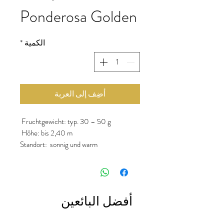
Ponderosa Golden
الكمية
*
أضِف إلى العربة
Fruchtgewicht: typ. 30 – 50 g
Höhe: bis 2,40 m
Standort: sonnig und warm
Vorkultur: Ende Februar bis Mitte März
Aussaat im Freien: ab Mitte Mai
Geschmack: mild (säurearm)-süß
أفضل البائعين