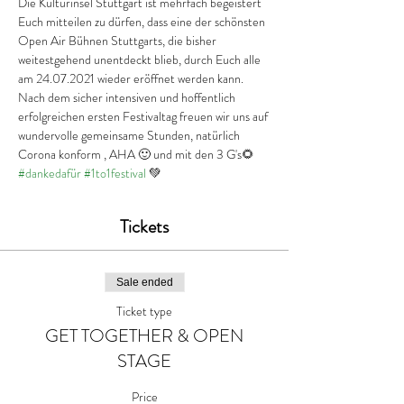
Die Kulturinsel Stuttgart ist mehrfach begeistert 
Euch mitteilen zu dürfen, dass eine der schönsten 
Open Air Bühnen Stuttgarts, die bisher 
weitestgehend unentdeckt blieb, durch Euch alle 
am 24.07.2021 wieder eröffnet werden kann.
Nach dem sicher intensiven und hoffentlich 
erfolgreichen ersten Festivaltag freuen wir uns auf 
wundervolle gemeinsame Stunden, natürlich 
Corona konform , AHA 🙂 und mit den 3 G's🌻
#dankedafür
#1to1festival
 💚
Tickets
Sale ended
Ticket type
GET TOGETHER & OPEN
STAGE
Price