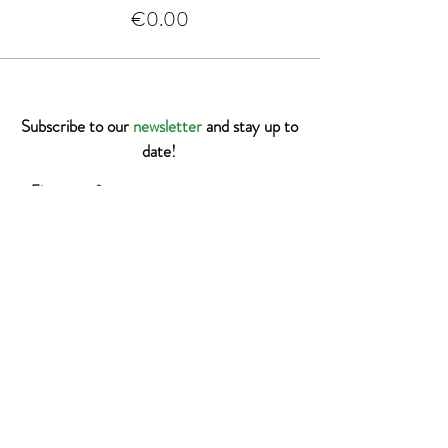
€0.00
Subscribe to our
newsletter
and stay up to
date!
I would like to receive your newsletter.
Subscribe to