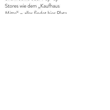
Stores wie dem „Kaufhaus
Mitte“ – alles findet hier Platz.
Auch Empowerment-
Workshops wie „Shake your
Belly“, Lesungen zu
gesellschaftlich relevanten
Themen wie beispielsweise
Depression, Nachhaltigkeits-
Events und-Workshops,
Trommelworkshops, Kochevents
oder die Nutzung als Backstage-
Bereich für Konzerte sind Teil
des facettenreichen Programms.