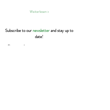
Weiterlesen >
Subscribe to our
newsletter
and stay up to
date!
I would like to receive your newsletter.
Subscribe to