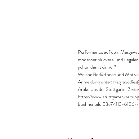
Performance auf dem Marga-von-E
moderner Sklaverei und illegal
gehen damit einher?
Welche Bedürfnisse und Motivati
Anmeldung unter: fragilebodie
Artikel aus der Stuttgarter Zeitu
https://www.stuttgarter-zeitu
buehnenbild.53e74113-6106-