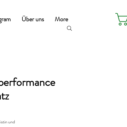
gram
Über uns
More
performance
tz
istin und