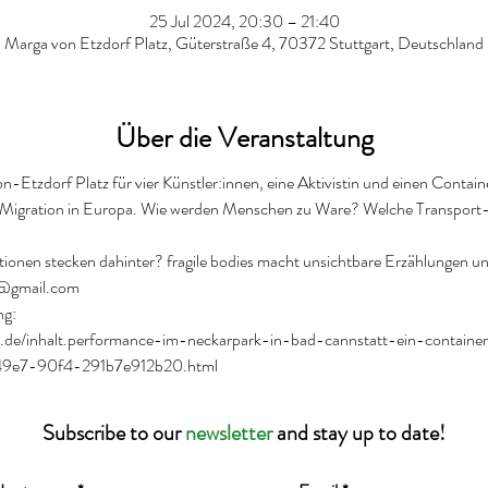
25 Jul 2024, 20:30 – 21:40
Marga von Etzdorf Platz, Güterstraße 4, 70372 Stuttgart, Deutschland
Über die Veranstaltung
tzdorf Platz für vier Künstler:innen, eine Aktivistin und einen Contai
er Migration in Europa. Wie werden Menschen zu Ware? Welche Transpor
onen stecken dahinter? fragile bodies macht unsichtbare Erzählungen un
s@gmail.com
ng:
ng.de/inhalt.performance-im-neckarpark-in-bad-cannstatt-ein-contain
49e7-90f4-291b7e912b20.html
Subscribe to our
newsletter
and stay up to date!