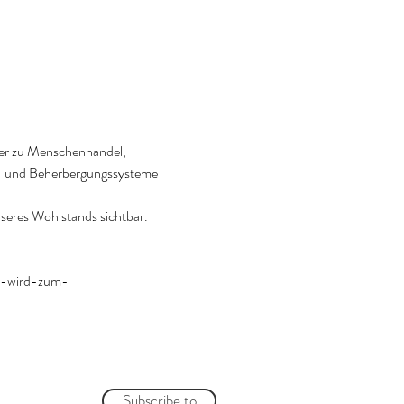
ner zu Menschenhandel, 
t- und Beherbergungssysteme 
seres Wohlstands sichtbar.
er-wird-zum-
Subscribe to