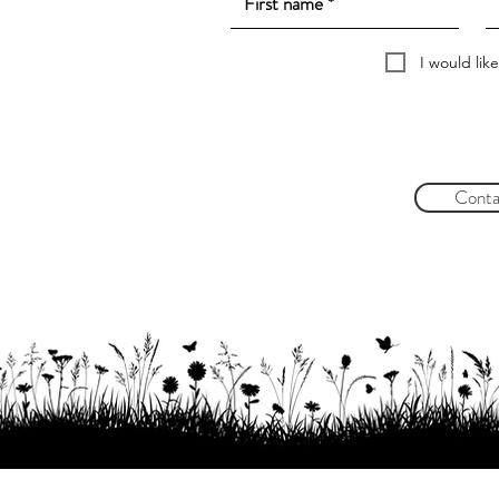
I would lik
Conta