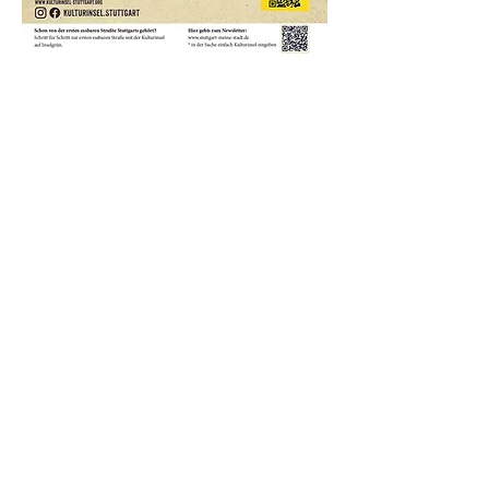
Weiterlesen >
Subscribe to our
newsletter
and stay up to
date!
I would like to receive your newsletter.
Subscribe to