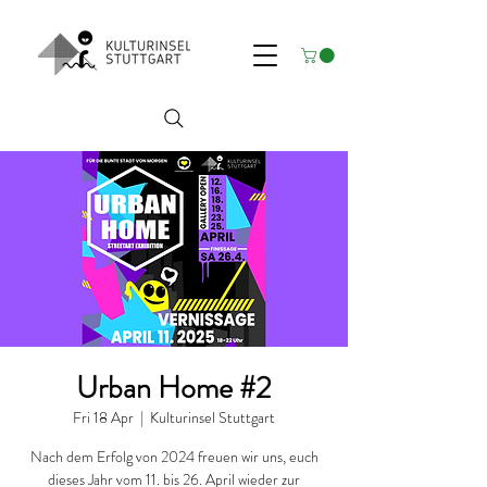
Urban Home #2
Fri 18 Apr
  |  
Kulturinsel Stuttgart
Nach dem Erfolg von 2024 freuen wir uns, euch
dieses Jahr vom 11. bis 26. April wieder zur