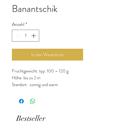
Banantschik
Anzahl
*
In den Warenkorb
Fruchtgewicht: typ. 100 – 120 g
Höhe: bis zu 2 m
Standort: sonnig und warm
Vorkultur: Ende Februar bis Mitte März
Aussaat im Freien: ab Mitte Mai
Geschmack: süß-fruchtig
Bestseller