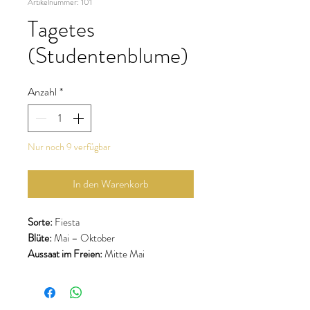
Artikelnummer: 101
Tagetes
(Studentenblume)
Anzahl
*
Nur noch 9 verfügbar
In den Warenkorb
Sorte:
Fiesta
Blüte:
Mai – Oktober
Aussaat im Freien:
Mitte Mai
Vorkultur:
März – Mai
Aussaattiefe:
0 – 0,5 cm (Lichtkeimer)
Pflanzabstand:
20–30 cm