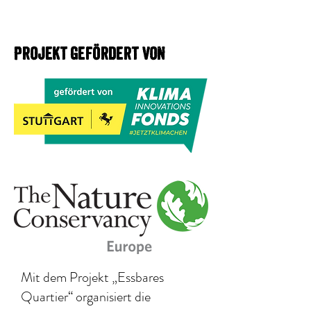
absolute Star. Neben den bereits
genannten Partnern
wie
Tomaten
,
Kartoffeln
,
Kohl
und
Mö
Projekt gefördert von
hren
harmoniert sie perfekt
mit
Lauch
und
Zwiebeln
(vertreibt die
Möhren- und Zwiebelfliege).
Im Obstgarten:
Ideal als
Unterpflanzung
für Beerensträucher und in den
Baumscheiben von Obstbäumen, um
den Boden gesund zu halten.
Im Gemüsebeet:
Sie ist eine ideale
Nachbarin für Erdbeeren, da sie dort
Bodenmüdigkeit entgegenwirkt. Auch
zu Zucchini und Kürbis passt sie
wunderbar.
Mit dem Projekt „Essbares
Quartier“ organisiert die