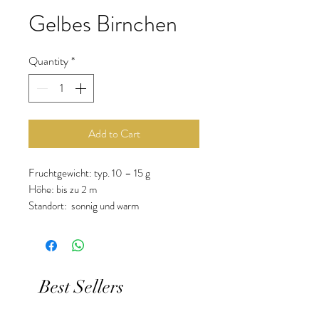
Gelbes Birnchen
Quantity
*
Add to Cart
Fruchtgewicht: typ. 10 – 15 g
Höhe: bis zu 2 m
Standort: sonnig und warm
Vorkultur: Ende Februar bis Mitte März
Aussaat im Freien: ab Mitte Mai
Geschmack: süß-fruchtig, mild
Best Sellers