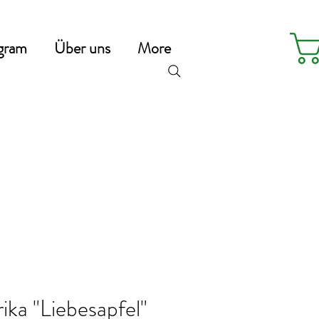
gram
Über uns
More
ika "Liebesapfel"