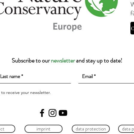
W
f
O
Subscribe to our
newsletter
and stay up to date!
e to receive your newsletter.
ct
imprint
data protection
data 