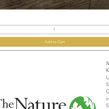
Add to Cart
M
K
U
S
G
i
S